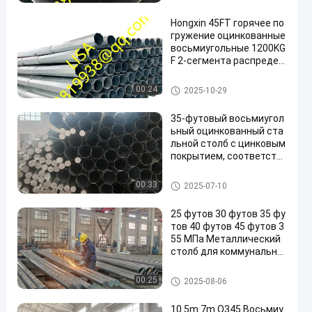
олб
Hongxin 45FT горячее по
гружение оцинкованные
восьмиугольные 1200KG
F 2-сегмента распредел
ения стальных столбов
Поляк распределения стальн
00:24
2025-10-29
ой
35-футовый восьмиугол
ьный оцинкованный ста
льной столб с цинковым
покрытием, соответств
ующий стандарту NEA, д
ля распределения элект
Металлический полезный ст
00:33
2025-07-10
роэнергии
олб
25 футов 30 футов 35 фу
тов 40 футов 45 футов 3
55 МПа Металлический
столб для коммунальны
х служб Октагональный
Горячеоцинкованная ст
Металлический полезный ст
00:25
2025-08-06
аль
олб
10.5m 7m Q345 Восьмиу