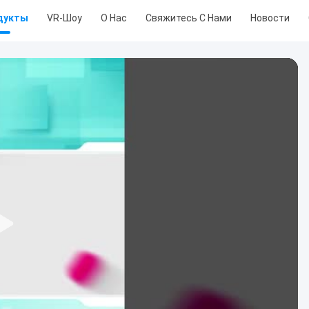
дукты
VR-Шоу
О Нас
Свяжитесь С Нами
Новости