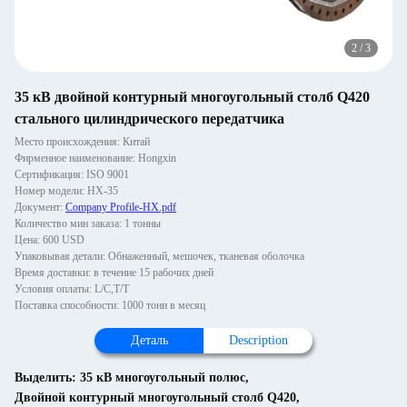
2
/
3
35 кВ двойной контурный многоугольный столб Q420
стального цилиндрического передатчика
Место происхождения: Китай
Фирменное наименование: Hongxin
Сертификация: ISO 9001
Номер модели: НХ-35
Документ:
Company Profile-HX.pdf
Количество мин заказа: 1 тонны
Цена: 600 USD
Упаковывая детали: Обнаженный, мешочек, тканевая оболочка
Время доставки: в течение 15 рабочих дней
Условия оплаты: L/C,T/T
Поставка способности: 1000 тонн в месяц
Деталь
Description
Выделить:
35 кВ многоугольный полюс
,
Двойной контурный многоугольный столб Q420
,