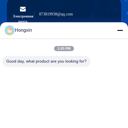
873819938@qq.com
Электронная
почта
Hongxin
1:05 PM
0086-510-13601538657
Телефон
Good day, what product are you looking for?
Yixing Hongxin Illumination Facilities Co.,
Ltd.