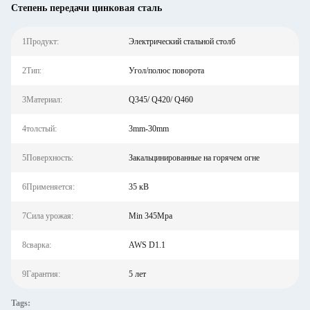
Степень передачи цинковая сталь
1Продукт:
Электрический стальной столб
2Тип:
Угол/полюс поворота
3Материал:
Q345/ Q420/ Q460
4толстый:
3mm-30mm
5Поверхность:
Закальцинированные на горячем огне
6Применяется:
35 кВ
7Сила урожая:
Min 345Mpa
8сварка:
AWS D1.1
9Гарантия:
5 лет
Tags: