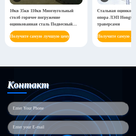
10кв 35кв 110кв Многоугольный
Стальная оцинкова
столб горячее погружение
опора ЛЭП Hongxin
оцинкованная сталь Подвесный
траверсами
столб Натяжной столб
Получите самую лучшую цену
Получите самую л
Контакт